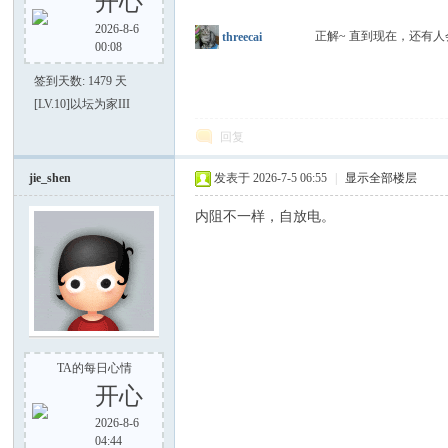
开心
2026-8-6
正解~ 直到现在，还有
threecai
00:08
签到天数: 1479 天
[LV.10]以坛为家III
回复
jie_shen
发表于 2026-7-5 06:55
|
显示全部楼层
内阻不一样，自放电。
TA的每日心情
开心
2026-8-6
04:44