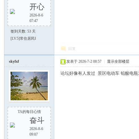
开心
2026-8-6
谈-
07:47
签到天数: 53 天
[LV.5]常住居民I
回复
skyfxf
发表于 2026-7-2 08:57
|
显示全部楼层
论坛好像有人发过 景区电动车 铅酸电
手
TA的每日心情
奋斗
2026-8-6
09:07