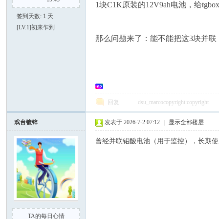
1块C1K原装的12V9ah电池，给tgb
签到天数: 1 天
[LV.1]初来乍到
那么问题来了：能不能把这3块并联，
大
回复
dsu_marcocopyright:copyright
戏台镀锌
发表于 2026-7-2 07:12
|
显示全部楼层
曾经并联铅酸电池（用于监控），长期使
家
TA的每日心情