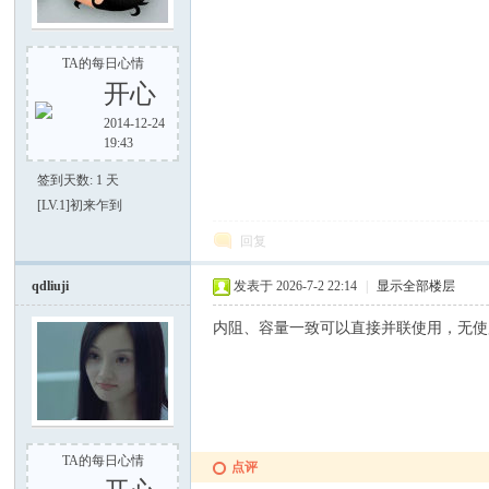
TA的每日心情
开心
之
2014-12-24
19:43
签到天数: 1 天
[LV.1]初来乍到
回复
qdliuji
发表于 2026-7-2 22:14
|
显示全部楼层
内阻、容量一致可以直接并联使用，无使
家
TA的每日心情
点评