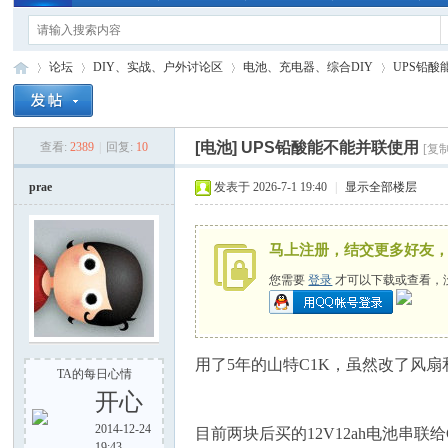
论坛
DIY、实战、户外讨论区
电池、充电器、综合DIY
UPS铅
[电池]
UPS铅酸能不能并联使用
查看:
2389
|
回复:
10
[复
手
»
›
›
›
prae
发表于 2026-7-1 19:40
|
显示全部楼层
马上注册，结交更多好友
您需要
登录
才可以下载或查看，
电
用了5年的山特C1K，虽然改了风扇
TA的每日心情
开心
2014-12-24
目前两块后买的12V12ah电池串联
19:43