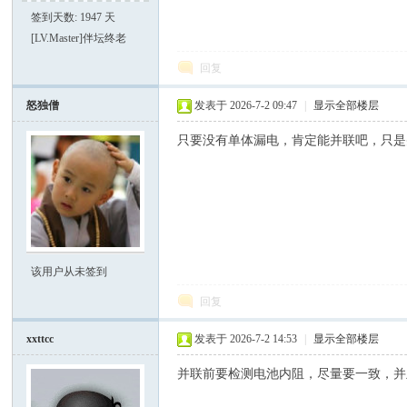
电
签到天数: 1947 天
[LV.Master]伴坛终老
回复
怒独僧
发表于 2026-7-2 09:47
|
显示全部楼层
只要没有单体漏电，肯定能并联吧，只是
筒
该用户从未签到
回复
xxttcc
发表于 2026-7-2 14:53
|
显示全部楼层
爱
并联前要检测电池内阻，尽量要一致，并