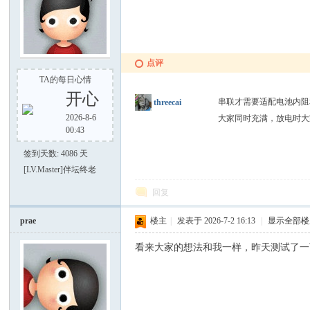
点评
TA的每日心情
开心
串联才需要适配电池内阻
threecai
好
2026-8-6
大家同时充满，放电时
00:43
签到天数: 4086 天
[LV.Master]伴坛终老
回复
prae
楼主
|
发表于 2026-7-2 16:13
|
显示全部楼
看来大家的想法和我一样，昨天测试了一下，
者