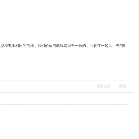
类型和电压相同的电池，它们的放电曲线是完全一致的，并联在一起后，充电时
使用道具
举报
。