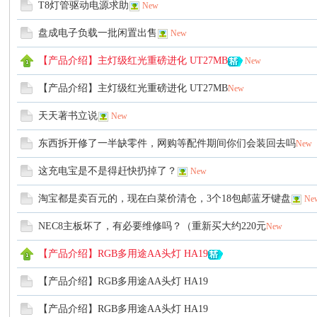
T8灯管驱动电源求助
New
盘成电子负载一批闲置出售
New
电
【产品介绍】主灯级红光重磅进化 UT27MB
New
【产品介绍】主灯级红光重磅进化 UT27MB
New
天天著书立说
New
东西拆开修了一半缺零件，网购等配件期间你们会装回去吗
New
这充电宝是不是得赶快扔掉了？
New
大
淘宝都是卖百元的，现在白菜价清仓，3个18包邮蓝牙键盘
Ne
NEC8主板坏了，有必要维修吗？（重新买大约220元
New
【产品介绍】RGB多用途AA头灯 HA19
【产品介绍】RGB多用途AA头灯 HA19
【产品介绍】RGB多用途AA头灯 HA19