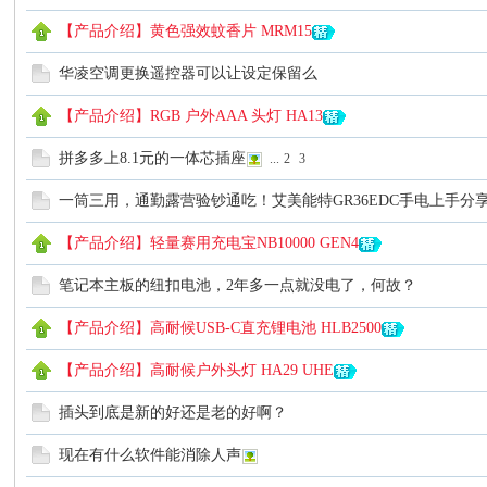
【产品介绍】黄色强效蚊香片 MRM15
华凌空调更换遥控器可以让设定保留么
【产品介绍】RGB 户外AAA 头灯 HA13
爱
拼多多上8.1元的一体芯插座
...
2
3
一筒三用，通勤露营验钞通吃！艾美能特GR36EDC手电上手分
【产品介绍】轻量赛用充电宝NB10000 GEN4
笔记本主板的纽扣电池，2年多一点就没电了，何故？
【产品介绍】高耐候USB-C直充锂电池 HLB2500
好
【产品介绍】高耐候户外头灯 HA29 UHE
插头到底是新的好还是老的好啊？
现在有什么软件能消除人声