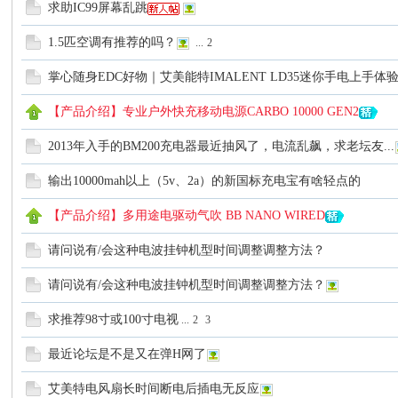
求助IC99屏幕乱跳
1.5匹空调有推荐的吗？
...
2
掌心随身EDC好物｜艾美能特IMALENT LD35迷你手电上手体
【产品介绍】专业户外快充移动电源CARBO 10000 GEN2
2013年入手的BM200充电器最近抽风了，电流乱飙，求老坛友...
电
输出10000mah以上（5v、2a）的新国标充电宝有啥轻点的
【产品介绍】多用途电驱动气吹 BB NANO WIRED
请问说有/会这种电波挂钟机型时间调整调整方法？
请问说有/会这种电波挂钟机型时间调整调整方法？
求推荐98寸或100寸电视
...
2
3
筒
最近论坛是不是又在弹H网了
艾美特电风扇长时间断电后插电无反应