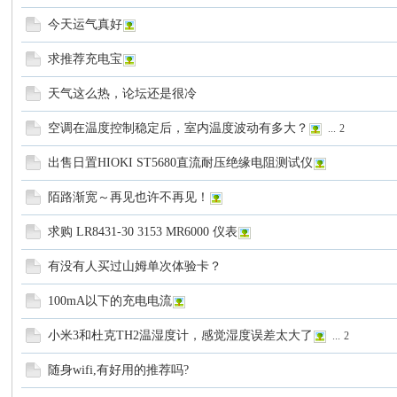
家
今天运气真好
求推荐充电宝
天气这么热，论坛还是很冷
空调在温度控制稳定后，室内温度波动有多大？
...
2
出售日置HIOKI ST5680直流耐压绝缘电阻测试仪
谈-
陌路渐宽～再见也许不再见！
求购 LR8431-30 3153 MR6000 仪表
有没有人买过山姆单次体验卡？
100mA以下的充电电流
小米3和杜克TH2温湿度计，感觉湿度误差太大了
...
2
随身wifi,有好用的推荐吗?
手