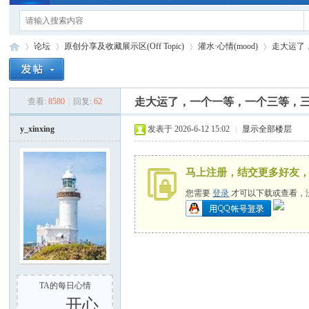
论坛
原创分享及收藏展示区(Off Topic)
灌水·心情(mood)
走大运了，
走大运了，一个一等，一个三等，
查看:
8580
|
回复:
62
手
»
›
›
›
y_xinxing
发表于 2026-6-12 15:02
|
显示全部楼层
马上注册，结交更多好友
您需要
登录
才可以下载或查看，
电
TA的每日心情
开心