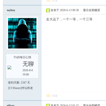
回复
电
toyboy
发表于 2026-6-13 00:30
|
显示全部楼层
走大运了，一个一等，一个三等
筒
TA的每日心情
无聊
2026-8-6
19:06
签到天数: 2347 天
[LV.Master]伴坛终老
回复
爱
pljxxx
发表于 2026-6-13 01:32
|
显示全部楼层