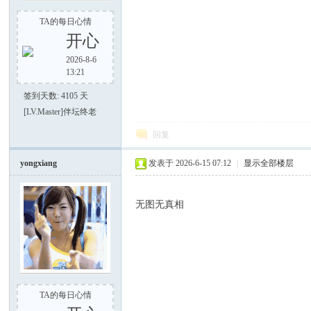
TA的每日心情
开心
2026-8-6
13:21
签到天数: 4105 天
[LV.Master]伴坛终老
回复
yongxiang
发表于 2026-6-15 07:12
|
显示全部楼层
无图无真相
TA的每日心情