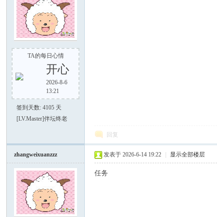
之
TA的每日心情
开心
2026-8-6
13:21
签到天数: 4105 天
[LV.Master]伴坛终老
回复
家
zhangweixuanzzz
发表于 2026-6-14 19:22
|
显示全部楼层
任务