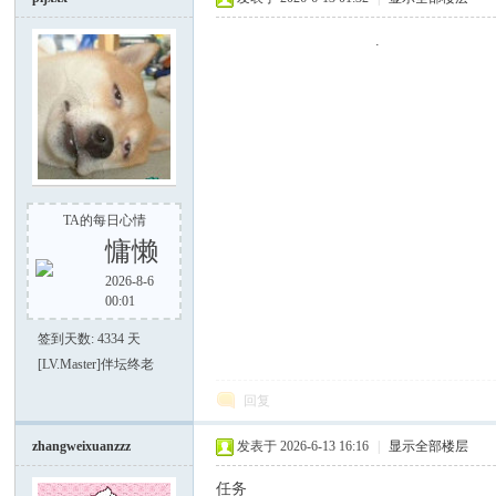
.
好
TA的每日心情
慵懒
2026-8-6
00:01
签到天数: 4334 天
[LV.Master]伴坛终老
者
回复
zhangweixuanzzz
发表于 2026-6-13 16:16
|
显示全部楼层
任务