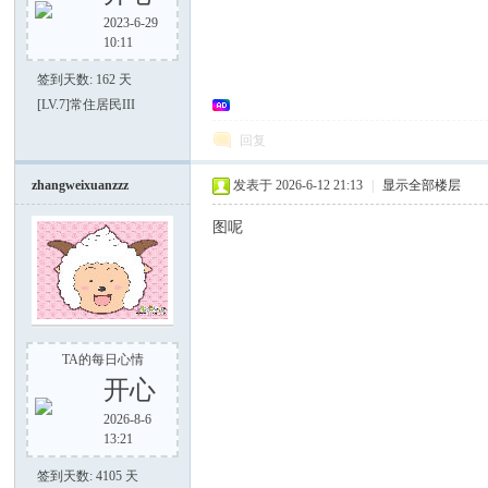
2023-6-29
10:11
签到天数: 162 天
[LV.7]常住居民III
大
回复
zhangweixuanzzz
发表于 2026-6-12 21:13
|
显示全部楼层
图呢
家
TA的每日心情
开心
2026-8-6
13:21
签到天数: 4105 天