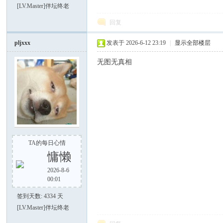
[LV.Master]伴坛终老
回复
谈-
pljxxx
发表于 2026-6-12 23:19
|
显示全部楼层
无图无真相
手
TA的每日心情
慵懒
2026-8-6
00:01
签到天数: 4334 天
[LV.Master]伴坛终老