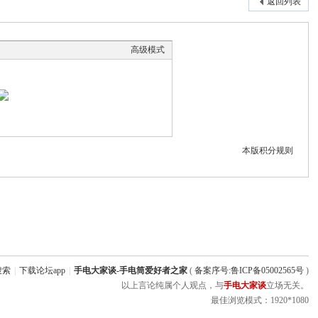
返回列表
高级模式
本版积分规则
搜索
|
下载论坛app
|
手电大家谈-手电筒爱好者之家
(
备案序号:鲁ICP备05002565号
)
以上言论纯属个人观点，与
手电大家谈
立场无关。
最佳浏览模式：1920*1080