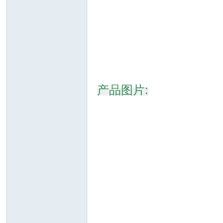
大
产品图片:
家