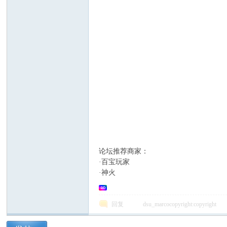
电
筒
论坛推荐商家：
·百宝玩家
·神火
回复
dsu_marcocopyright:copyright
爱