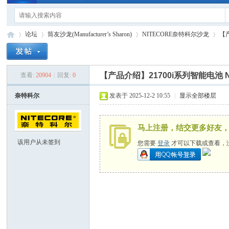
论坛
筒友沙龙(Manufacturer’s Sharon)
NITECORE奈特科尔沙龙
【产
【产品介绍】21700i系列智能电池 NL
查看:
20904
|
回复:
0
手
»
›
›
›
奈特科尔
发表于 2025-12-2 10:55
|
显示全部楼层
马上注册，结交更多好友
该用户从未签到
您需要
登录
才可以下载或查看，
电