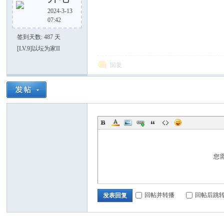
2024-3-13
07:42
签到天数: 487 天
[LV.9]以坛为家II
之
回复
家
您
回帖并转播
回帖后跳
发表回复