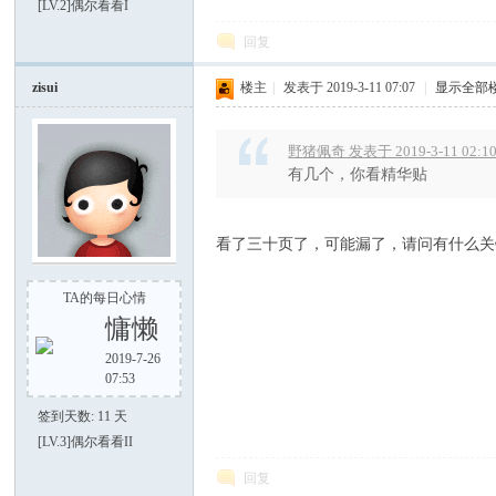
[LV.2]偶尔看看I
回复
谈-
zisui
楼主
|
发表于 2019-3-11 07:07
|
显示全部
野猪佩奇 发表于 2019-3-11 02:1
有几个，你看精华贴
看了三十页了，可能漏了，请问有什么关
手
TA的每日心情
慵懒
2019-7-26
07:53
签到天数: 11 天
[LV.3]偶尔看看II
回复