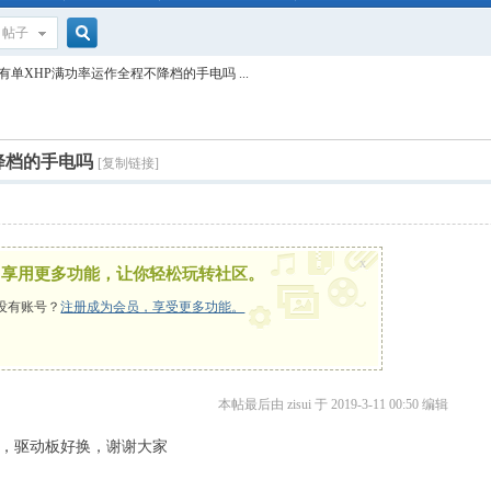
帖子
搜
有单XHP满功率运作全程不降档的手电吗 ...
索
降档的手电吗
[复制链接]
x
，享用更多功能，让你轻松玩转社区。
没有账号？
注册成为会员，享受更多功能。
本帖最后由 zisui 于 2019-3-11 00:50 编辑
，驱动板好换，谢谢大家