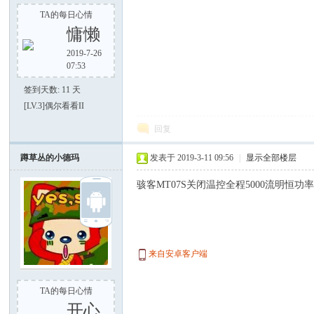
TA的每日心情
慵懒
2019-7-26
07:53
签到天数: 11 天
[LV.3]偶尔看看II
好
回复
蹲草丛的小德玛
发表于 2019-3-11 09:56
|
显示全部楼层
骇客MT07S关闭温控全程5000流明恒
者
来自安卓客户端
TA的每日心情
开心