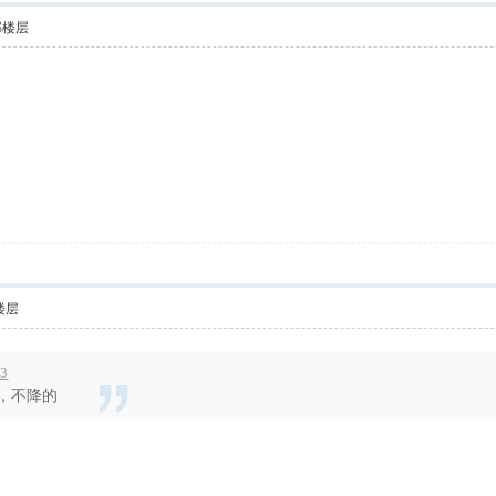
部楼层
楼层
03
，不降的