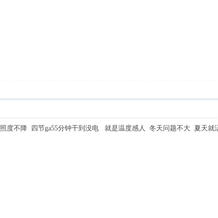
功率照度不降 四节ga55分钟干到没电 就是温度感人 冬天问题不大 夏天就