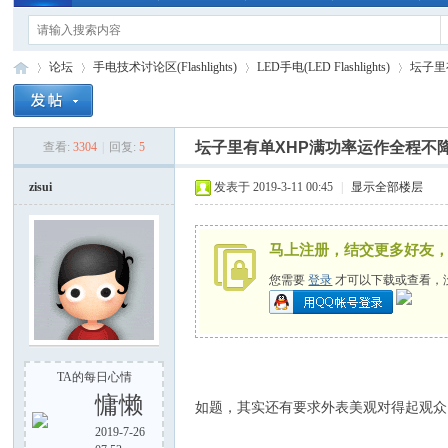
论坛
手电技术讨论区(Flashlights)
LED手电(LED Flashlights)
坛子里
坛子里有单XHP满功率运作全程不
查看:
3304
|
回复:
5
手
»
›
›
›
zisui
发表于 2019-3-11 00:45
|
显示全部楼层
马上注册，结交更多好友
您需要
登录
才可以下载或查看，
电
TA的每日心情
慵懒
如题，其实还有要求外表美观对得起观众
2019-7-26