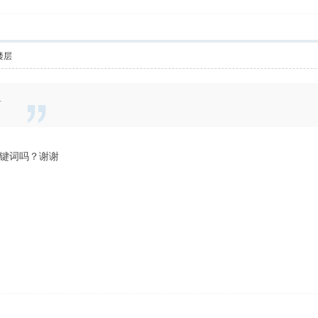
楼层
0
键词吗？谢谢