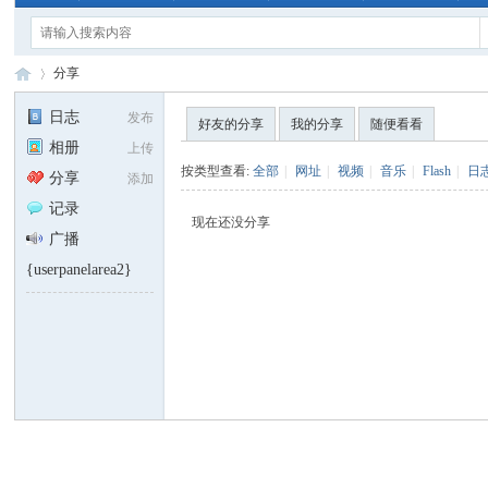
分享
日志
发布
好友的分享
我的分享
随便看看
相册
上传
手
›
按类型查看:
全部
|
网址
|
视频
|
音乐
|
Flash
|
日
分享
添加
记录
现在还没分享
广播
{userpanelarea2}
电