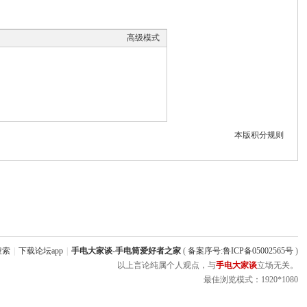
高级模式
本版积分规则
搜索
|
下载论坛app
|
手电大家谈-手电筒爱好者之家
(
备案序号:鲁ICP备05002565号
)
以上言论纯属个人观点，与
手电大家谈
立场无关。
最佳浏览模式：1920*1080