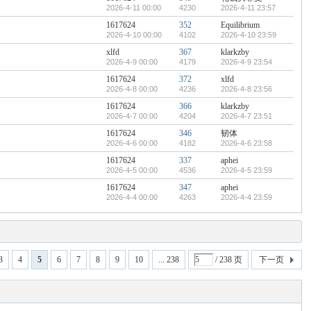
2026-4-11 00:00
4230
2026-4-11 23:57
1617624
352
Equilibrium
2026-4-10 00:00
4102
2026-4-10 23:59
xlfd
367
klarkzby
2026-4-9 00:00
4179
2026-4-9 23:54
1617624
372
xlfd
2026-4-8 00:00
4236
2026-4-8 23:56
1617624
366
klarkzby
2026-4-7 00:00
4204
2026-4-7 23:51
1617624
346
韧体
2026-4-6 00:00
4182
2026-4-6 23:58
1617624
337
aphei
2026-4-5 00:00
4536
2026-4-5 23:59
1617624
347
aphei
2026-4-4 00:00
4263
2026-4-4 23:59
3
4
5
6
7
8
9
10
... 238
/ 238 页
下一页