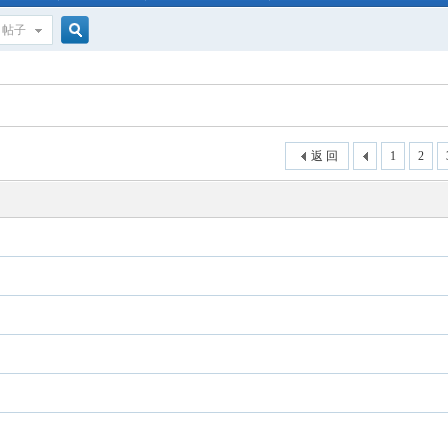
帖子
搜
索
返 回
1
2