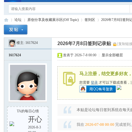
论坛
原创分享及收藏展示区(Off Topic)
签到区
2026年7月8日签到
楼主:
1617624
2026年7月8日签到记录贴
[复制链接
手
»
›
›
›
1617624
发表于 2026-7-8 00:00
|
显示全部楼层
马上注册，结交更多好友
您需要
登录
才可以下载或查看，
电
本贴是论坛每日签到系统在每天的
TA的每日心情
开心
我在
2026-07-08 00:00
完成签到,
2026-8-3