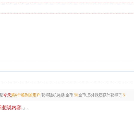
是
今天
第6个签到的用户
,获得随机奖励
金币
50
金币
,另外我还额外获得了
5
想说内容.
」.