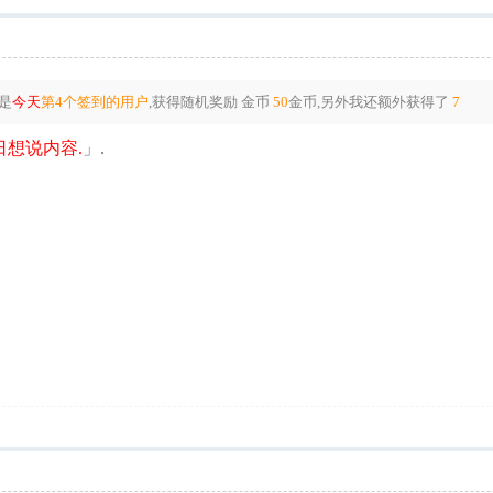
是
今天
第4个签到的用户
,获得随机奖励
金币
50
金币
,另外我还额外获得了
7
想说内容.
」.