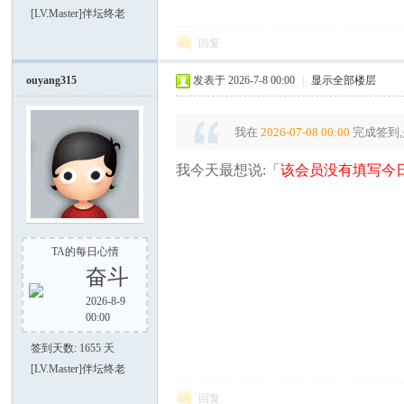
[LV.Master]伴坛终老
回复
谈-
ouyang315
发表于 2026-7-8 00:00
|
显示全部楼层
我在
2026-07-08 00:00
完成签到,
我今天最想说:「
该会员没有填写今日
手
TA的每日心情
奋斗
2026-8-9
00:00
签到天数: 1655 天
[LV.Master]伴坛终老
回复