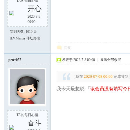
TA的每日心情
开心
2026-8-9
00:00
签到天数: 1619 天
之
[LV.Master]伴坛终老
回复
peter057
发表于 2026-7-8 00:00
|
显示全部楼层
我在
2026-07-08 00:00
完成签到,
我今天最想说:「
该会员没有填写今日
家
TA的每日心情
奋斗