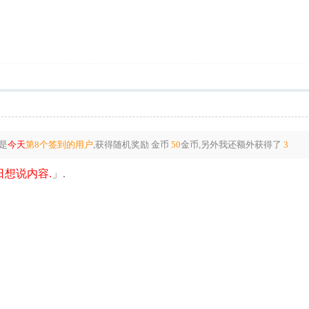
是
今天
第8个签到的用户
,获得随机奖励
金币
50
金币
,另外我还额外获得了
3
想说内容.
」.