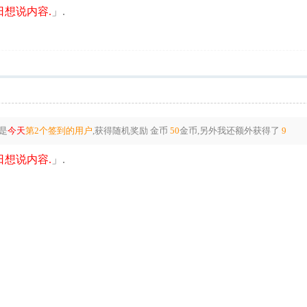
想说内容.
」.
是
今天
第2个签到的用户
,获得随机奖励
金币
50
金币
,另外我还额外获得了
9
想说内容.
」.