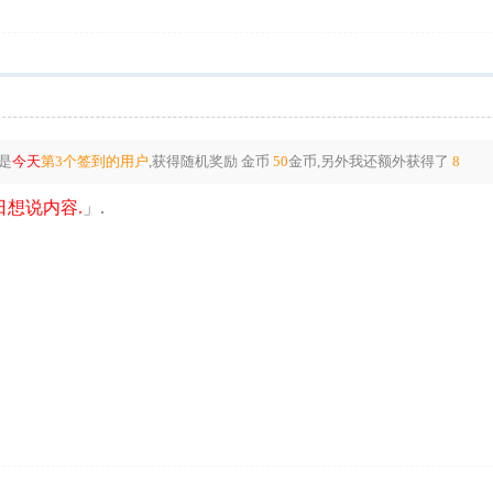
是
今天
第3个签到的用户
,获得随机奖励
金币
50
金币
,另外我还额外获得了
8
想说内容.
」.