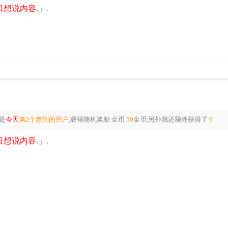
想说内容.
」.
是
今天
第2个签到的用户
,获得随机奖励
金币
50
金币
,另外我还额外获得了
9
想说内容.
」.