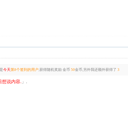
是
今天
第8个签到的用户
,获得随机奖励
金币
50
金币
,另外我还额外获得了
3
想说内容.
」.