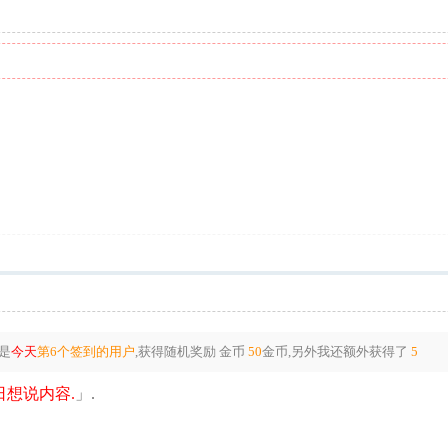
是
今天
第6个签到的用户
,获得随机奖励
金币
50
金币
,另外我还额外获得了
5
想说内容.
」.