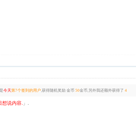
是
今天
第7个签到的用户
,获得随机奖励
金币
50
金币
,另外我还额外获得了
4
想说内容.
」.