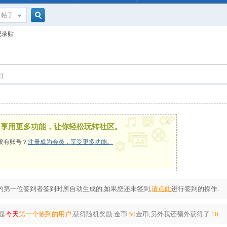
帖子
搜
记录贴
索
]
x
，享用更多功能，让你轻松玩转社区。
没有账号？
注册成为会员，享受更多功能。
第一位签到者签到时所自动生成的,如果您还未签到,
请点此
进行签到的操作.
是
今天
第一个签到的用户
,获得随机奖励
金币
50
金币
,另外我还额外获得了
10
.