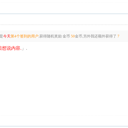
是
今天
第4个签到的用户
,获得随机奖励
金币
50
金币
,另外我还额外获得了
7
想说内容.
」.