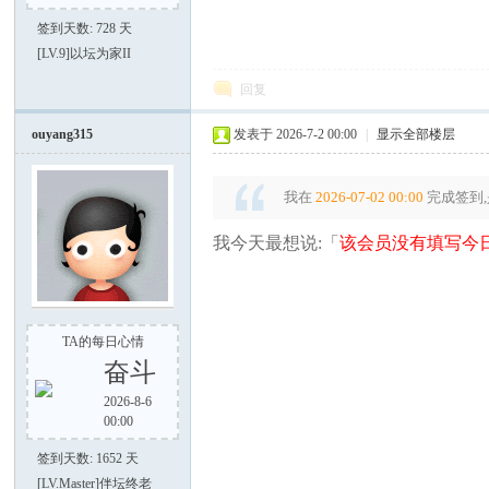
签到天数: 728 天
[LV.9]以坛为家II
谈-
回复
ouyang315
发表于 2026-7-2 00:00
|
显示全部楼层
我在
2026-07-02 00:00
完成签到,
我今天最想说:「
该会员没有填写今日
手
TA的每日心情
奋斗
2026-8-6
00:00
签到天数: 1652 天
[LV.Master]伴坛终老