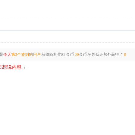
是
今天
第3个签到的用户
,获得随机奖励
金币
50
金币
,另外我还额外获得了
8
想说内容.
」.