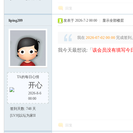
电
回复
liping209
发表于 2026-7-2 00:00
|
显示全部楼层
我在
2026-07-02 00:00
完成签到,
我今天最想说:「
该会员没有填写今日
筒
TA的每日心情
开心
2026-8-6
00:00
签到天数: 748 天
[LV.9]以坛为家II
爱
回复