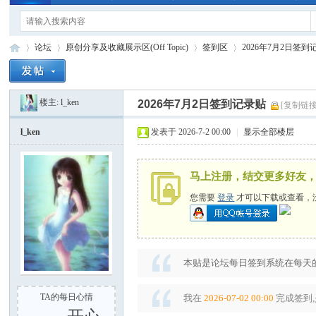
论坛
原创分享及收藏展示区(Off Topic)
签到区
2026年7月2日签到
楼主:
l_ken
2026年7月2日签到记录贴
[复制链接
手
»
›
›
›
l_ken
发表于 2026-7-2 00:00
|
显示全部楼层
马上注册，结交更多好友
您需要
登录
才可以下载或查看，
电
本贴是论坛每日签到系统在每天的
TA的每日心情
我在
2026-07-02 00:00
完成签到,