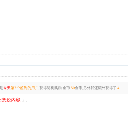
是
今天
第7个签到的用户
,获得随机奖励
金币
50
金币
,另外我还额外获得了
4
想说内容.
」.