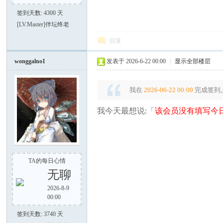
签到天数: 4300 天
[LV.Master]伴坛终老
谈-
回复
wonggalno1
发表于 2026-6-22 00:00
|
显示全部楼层
我在
2026-06-22 00:00
完成签到,
我今天最想说:「
该会员没有填写今日
手
TA的每日心情
无聊
2026-8-9
00:00
签到天数: 3740 天