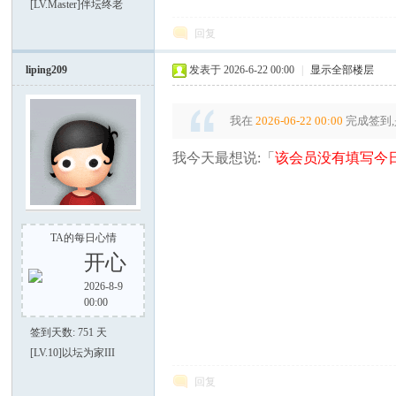
[LV.Master]伴坛终老
电
回复
liping209
发表于 2026-6-22 00:00
|
显示全部楼层
我在
2026-06-22 00:00
完成签到,
我今天最想说:「
该会员没有填写今日
筒
TA的每日心情
开心
2026-8-9
00:00
签到天数: 751 天
[LV.10]以坛为家III
爱
回复