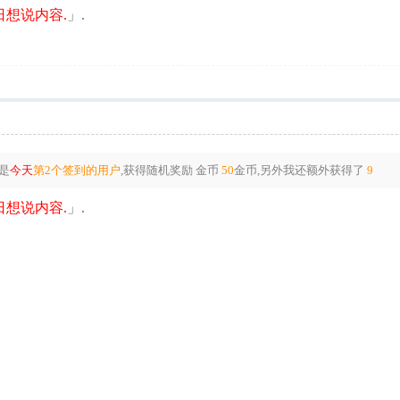
想说内容.
」.
是
今天
第2个签到的用户
,获得随机奖励
金币
50
金币
,另外我还额外获得了
9
想说内容.
」.