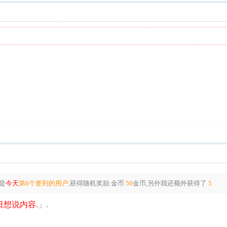
是
今天
第6个签到的用户
,获得随机奖励
金币
50
金币
,另外我还额外获得了
5
想说内容.
」.