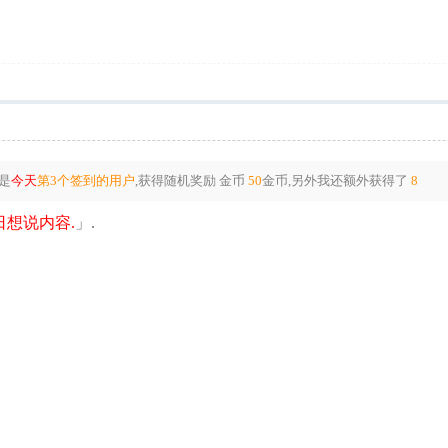
是
今天
第3个签到的用户
,获得随机奖励
金币
50
金币
,另外我还额外获得了
8
想说内容.
」.