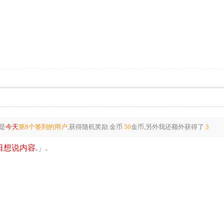
是
今天
第8个签到的用户
,获得随机奖励
金币
50
金币
,另外我还额外获得了
3
想说内容.
」.