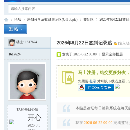
论坛
原创分享及收藏展示区(Off Topic)
签到区
2026年6月22日签
楼主:
1617624
2026年6月22日签到记录贴
[复制链
手
»
›
›
›
1617624
发表于 2026-6-22 00:00
|
显示全部楼层
马上注册，结交更多好友
您需要
登录
才可以下载或查看，
电
本贴是论坛每日签到系统在每天的
TA的每日心情
开心
我在
2026-06-22 00:00
完成签到,
2026-8-3