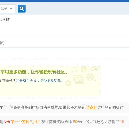
帖子
搜
到记录贴
索
接]
x
，享用更多功能，让你轻松玩转社区。
没有账号？
注册成为会员，享受更多功能。
第一位签到者签到时所自动生成的,如果您还未签到,
请点此
进行签到的操作.
是
今天
第一个签到的用户
,获得随机奖励
金币
50
金币
,另外我还额外获得了
10
.