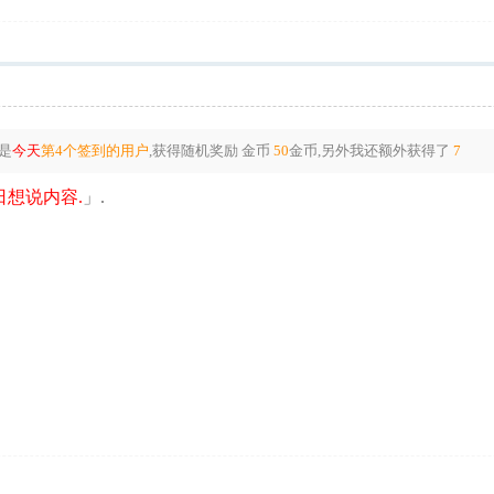
是
今天
第4个签到的用户
,获得随机奖励
金币
50
金币
,另外我还额外获得了
7
想说内容.
」.