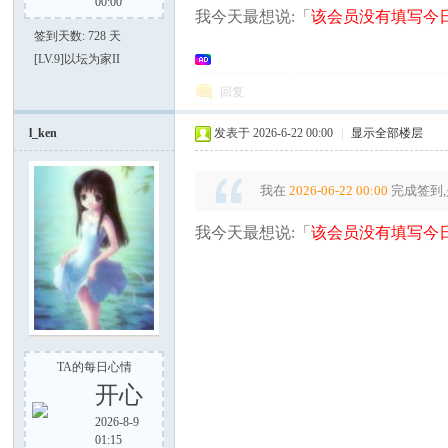
00:00
我今天最想说:「
该会员没有填写今日
签到天数: 728 天
[LV.9]以坛为家II
回复
大
l_ken
发表于 2026-6-22 00:00
|
显示全部楼层
我在
2026-06-22 00:00
完成签到,
我今天最想说:「
该会员没有填写今日
家
TA的每日心情
开心
2026-8-9
01:15