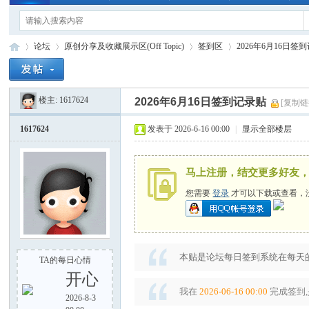
论坛
原创分享及收藏展示区(Off Topic)
签到区
2026年6月16日签
楼主:
1617624
2026年6月16日签到记录贴
[复制链
手
»
›
›
›
1617624
发表于 2026-6-16 00:00
|
显示全部楼层
马上注册，结交更多好友
您需要
登录
才可以下载或查看，
电
本贴是论坛每日签到系统在每天的
TA的每日心情
开心
我在
2026-06-16 00:00
完成签到,
2026-8-3