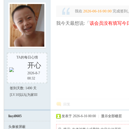
我在
2026-06-16 00:00
完成签到,
我今天最想说:「
该会员没有填写今日
好
TA的每日心情
开心
2026-8-7
00:32
签到天数: 1490 天
[LV.10]以坛为家III
者
回复
liuyi0605
发表于 2026-6-16 00:00
|
显示全部楼层
头像被屏蔽