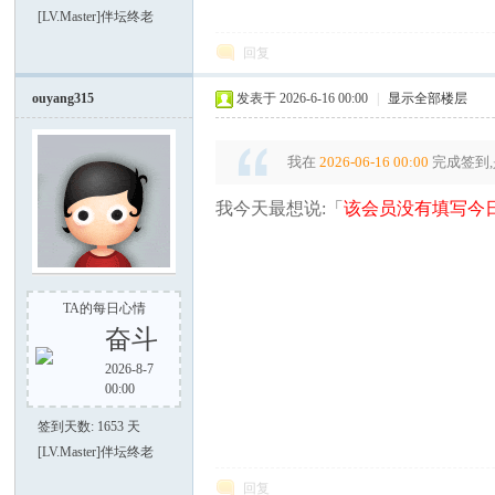
[LV.Master]伴坛终老
回复
谈-
ouyang315
发表于 2026-6-16 00:00
|
显示全部楼层
我在
2026-06-16 00:00
完成签到,
我今天最想说:「
该会员没有填写今日
手
TA的每日心情
奋斗
2026-8-7
00:00
签到天数: 1653 天
[LV.Master]伴坛终老
回复