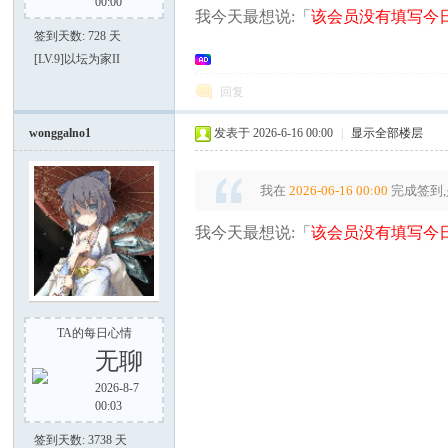
00:00
我今天最想说:「
该会员没有填写今日
签到天数: 728 天
[LV.9]以坛为家II
回复
大
wonggalno1
发表于 2026-6-16 00:00
|
显示全部楼层
我在
2026-06-16 00:00
完成签到,
我今天最想说:「
该会员没有填写今日
家
TA的每日心情
无聊
2026-8-7
00:03
签到天数: 3738 天