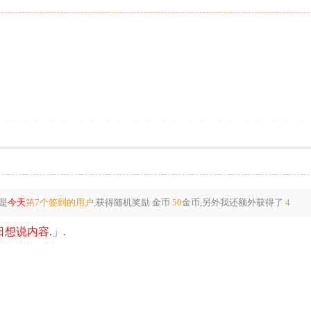
是
今天
第7个签到的用户
,获得随机奖励
金币
50
金币
,另外我还额外获得了
4
想说内容.
」.