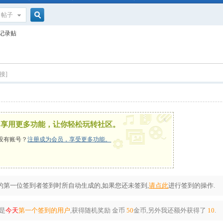
帖子
搜
到记录贴
索
接]
x
，享用更多功能，让你轻松玩转社区。
没有账号？
注册成为会员，享受更多功能。
第一位签到者签到时所自动生成的,如果您还未签到,
请点此
进行签到的操作.
是
今天
第一个签到的用户
,获得随机奖励
金币
50
金币
,另外我还额外获得了
10
.