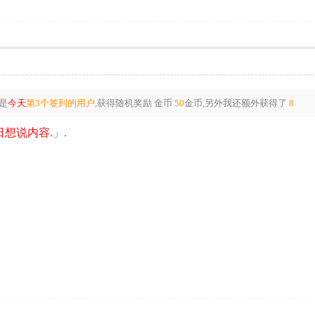
是
今天
第3个签到的用户
,获得随机奖励
金币
50
金币
,另外我还额外获得了
8
想说内容.
」.