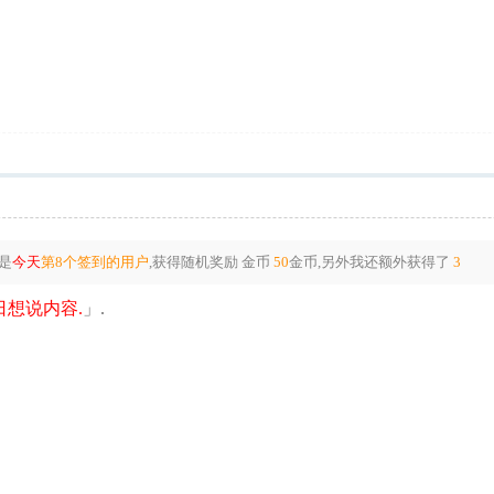
是
今天
第8个签到的用户
,获得随机奖励
金币
50
金币
,另外我还额外获得了
3
想说内容.
」.