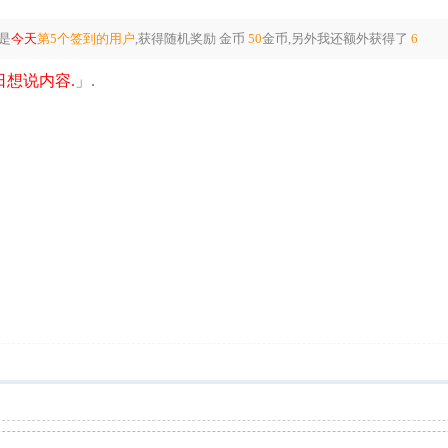
是
今天
第5个签到的用户
,获得随机奖励
金币
50
金币
,另外我还额外获得了
6
想说内容.
」.