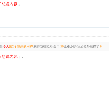
想说内容.
」.
是
今天
第2个签到的用户
,获得随机奖励
金币
50
金币
,另外我还额外获得了
9
想说内容.
」.