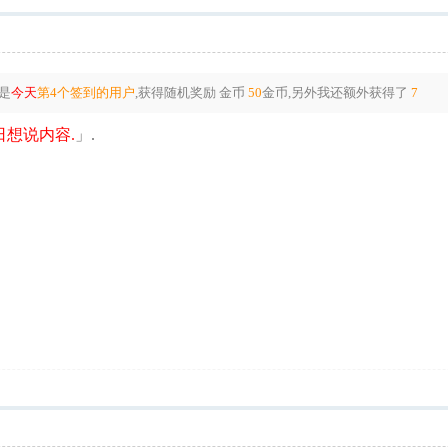
是
今天
第4个签到的用户
,获得随机奖励
金币
50
金币
,另外我还额外获得了
7
想说内容.
」.