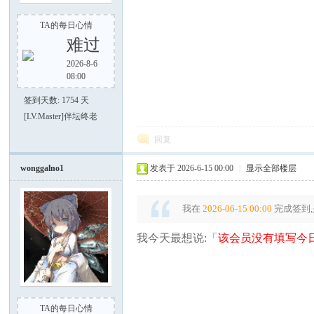
TA的每日心情
难过
2026-8-6
08:00
之
签到天数: 1754 天
[LV.Master]伴坛终老
回复
wonggalno1
发表于 2026-6-15 00:00
|
显示全部楼层
我在
2026-06-15 00:00
完成签到,
家
我今天最想说:「
该会员没有填写今日
TA的每日心情