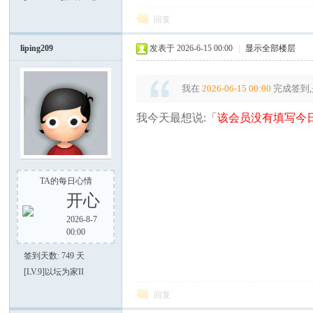
电
回复
liping209
发表于 2026-6-15 00:00
|
显示全部楼层
我在
2026-06-15 00:00
完成签到,
我今天最想说:「
该会员没有填写今日
筒
TA的每日心情
开心
2026-8-7
00:00
签到天数: 749 天
[LV.9]以坛为家II
爱
回复