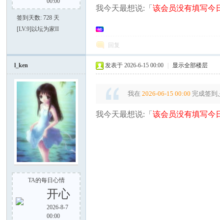
00:00
我今天最想说:「
该会员没有填写今日
签到天数: 728 天
[LV.9]以坛为家II
回复
大
l_ken
发表于 2026-6-15 00:00
|
显示全部楼层
我在
2026-06-15 00:00
完成签到,
我今天最想说:「
该会员没有填写今日
家
TA的每日心情
开心
2026-8-7
00:00