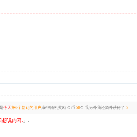
是
今天
第6个签到的用户
,获得随机奖励
金币
50
金币
,另外我还额外获得了
5
想说内容.
」.