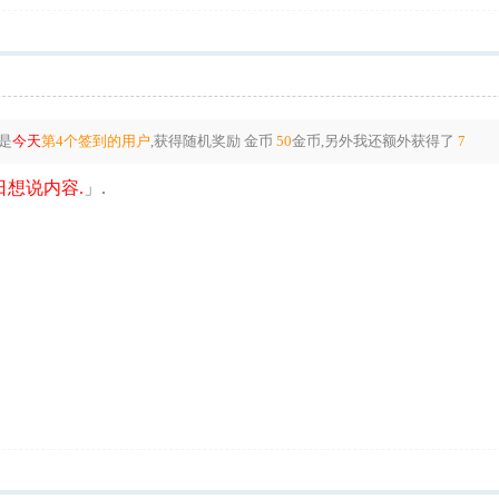
是
今天
第4个签到的用户
,获得随机奖励
金币
50
金币
,另外我还额外获得了
7
想说内容.
」.