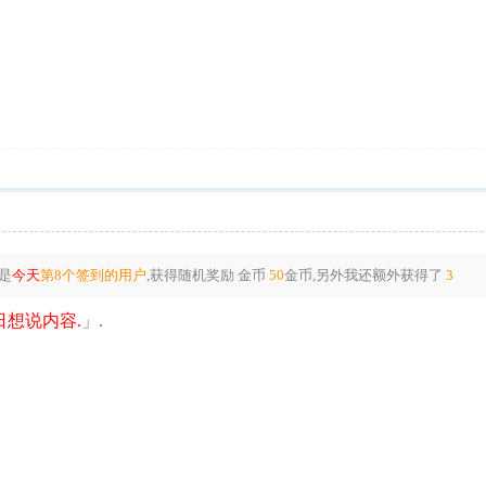
是
今天
第8个签到的用户
,获得随机奖励
金币
50
金币
,另外我还额外获得了
3
想说内容.
」.