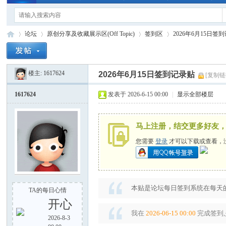
论坛
原创分享及收藏展示区(Off Topic)
签到区
2026年6月15日签
楼主:
1617624
2026年6月15日签到记录贴
[复制链
手
»
›
›
›
1617624
发表于 2026-6-15 00:00
|
显示全部楼层
马上注册，结交更多好友
您需要
登录
才可以下载或查看，
电
本贴是论坛每日签到系统在每天的
TA的每日心情
开心
我在
2026-06-15 00:00
完成签到,
2026-8-3