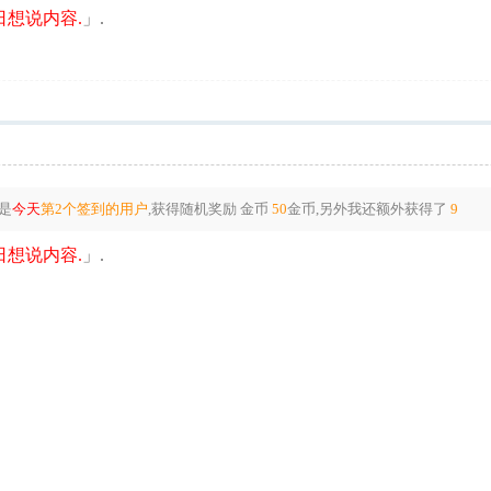
想说内容.
」.
是
今天
第2个签到的用户
,获得随机奖励
金币
50
金币
,另外我还额外获得了
9
想说内容.
」.