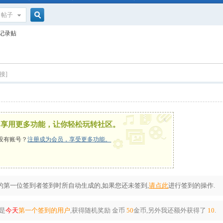
帖子
搜
到记录贴
索
接]
x
，享用更多功能，让你轻松玩转社区。
没有账号？
注册成为会员，享受更多功能。
第一位签到者签到时所自动生成的,如果您还未签到,
请点此
进行签到的操作.
是
今天
第一个签到的用户
,获得随机奖励
金币
50
金币
,另外我还额外获得了
10
.