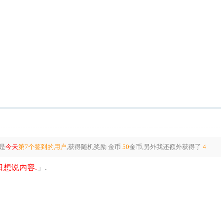
是
今天
第7个签到的用户
,获得随机奖励
金币
50
金币
,另外我还额外获得了
4
想说内容.
」.