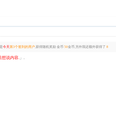
是
今天
第3个签到的用户
,获得随机奖励
金币
50
金币
,另外我还额外获得了
8
想说内容.
」.