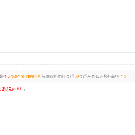
是
今天
第8个签到的用户
,获得随机奖励
金币
50
金币
,另外我还额外获得了
3
想说内容.
」.