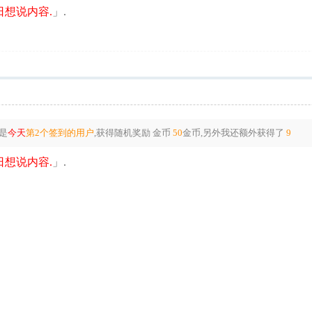
想说内容.
」.
是
今天
第2个签到的用户
,获得随机奖励
金币
50
金币
,另外我还额外获得了
9
想说内容.
」.