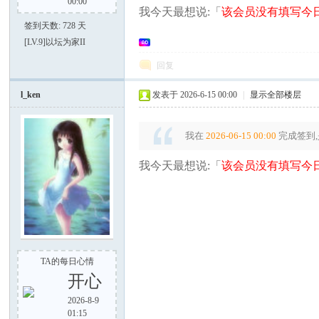
00:00
我今天最想说:「
该会员没有填写今日
签到天数: 728 天
[LV.9]以坛为家II
回复
大
l_ken
发表于 2026-6-15 00:00
|
显示全部楼层
我在
2026-06-15 00:00
完成签到,
我今天最想说:「
该会员没有填写今日
家
TA的每日心情
开心
2026-8-9
01:15