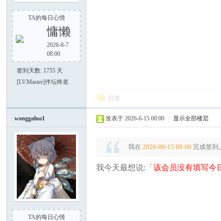
TA的每日心情
慵懒
2026-8-7
08:00
之
签到天数: 1755 天
[LV.Master]伴坛终老
回复
wonggalno1
发表于 2026-6-15 00:00
|
显示全部楼层
我在
2026-06-15 00:00
完成签到,
家
我今天最想说:「
该会员没有填写今日
TA的每日心情