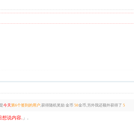
是
今天
第6个签到的用户
,获得随机奖励
金币
50
金币
,另外我还额外获得了
5
想说内容.
」.