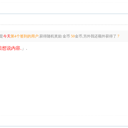
是
今天
第4个签到的用户
,获得随机奖励
金币
50
金币
,另外我还额外获得了
7
想说内容.
」.