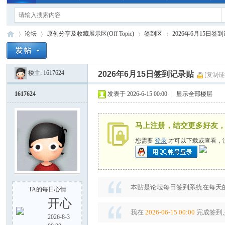
论坛
原创分享及收藏展示区(Off Topic)
签到区
2026年6月15日签
楼主:
1617624
2026年6月15日签到记录贴
[复制链
手
»
›
›
›
1617624
发表于 2026-6-15 00:00
|
显示全部楼层
马上注册，结交更多好友
您需要
登录
才可以下载或查看，
电
本贴是论坛每日签到系统在每天的
TA的每日心情
开心
我在
2026-06-15 00:00
完成签到,
2026-8-3