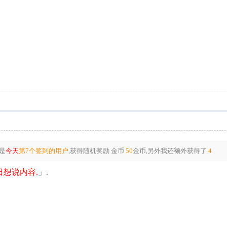
是
今天
第7个签到的用户
,获得随机奖励
金币
50
金币
,另外我还额外获得了
4
想说内容.
」.