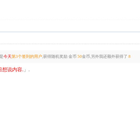
是
今天
第3个签到的用户
,获得随机奖励
金币
50
金币
,另外我还额外获得了
8
想说内容.
」.