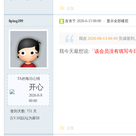
电
回复
liping209
发表于 2026-6-15 00:00
|
显示全部楼层
我在
2026-06-15 00:00
完成签到,
我今天最想说:「
该会员没有填写今日
筒
TA的每日心情
开心
2026-8-9
00:00
签到天数: 751 天
[LV.10]以坛为家III
爱
回复