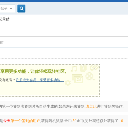
帖子
搜
到记录贴
索
接]
x
，享用更多功能，让你轻松玩转社区。
没有账号？
注册成为会员，享受更多功能。
第一位签到者签到时所自动生成的,如果您还未签到,
请点此
进行签到的操作.
是
今天
第一个签到的用户
,获得随机奖励
金币
50
金币
,另外我还额外获得了
10
.