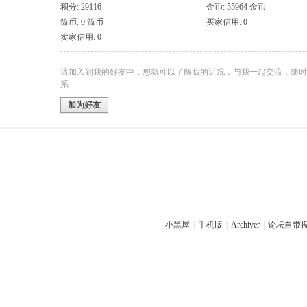
积分: 29116
金币: 55964 金币
筒币: 0 筒币
买家信用: 0
卖家信用: 0
请加入到我的好友中，您就可以了解我的近况，与我一起交流，随时
系
加为好友
小黑屋
|
手机版
|
Archiver
|
论坛自带