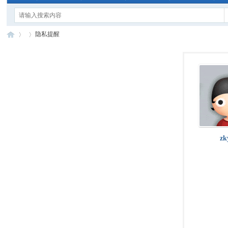
隐私提醒
手
›
›
zk
电