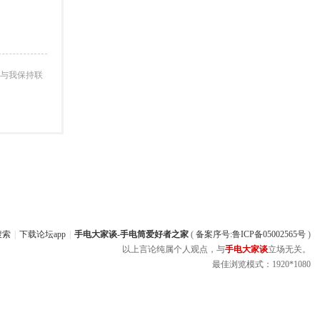
与我保持联
搜索
|
下载论坛app
|
手电大家谈-手电筒爱好者之家
(
备案序号:鲁ICP备05002565号
)
以上言论纯属个人观点，与
手电大家谈
立场无关。
最佳浏览模式：1920*1080