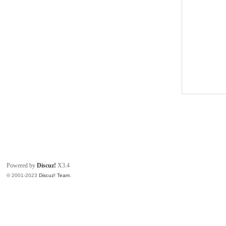
大
家
Powered by
Discuz!
X3.4
© 2001-2023
Discuz! Team
.