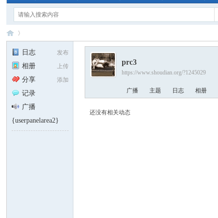
日志
发布
prc3
相册
上传
https://www.shoudian.org/?1245029
手
›
分享
添加
广播
主题
日志
相册
记录
广播
还没有相关动态
{userpanelarea2}
电