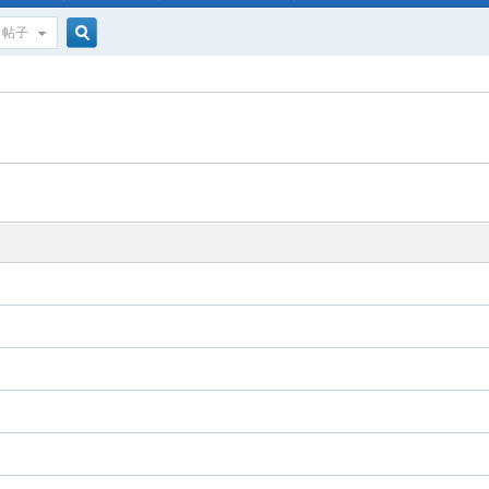
帖子
搜
索