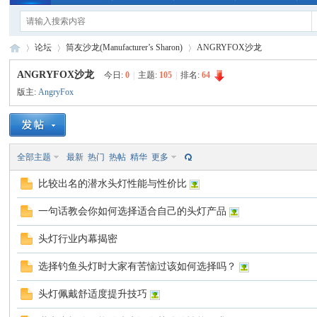
论坛
筒友沙龙(Manufacturer’s Sharon)
ANGRYFOX沙龙
ANGRYFOX沙龙
今日:
0
|
主题:
105
|
排名:
64
版主:
AngryFox
手
»
›
›
全部主题
最新
热门
热帖
精华
更多
比较出名的潜水头灯性能与性价比
一句话教会你如何选择适合自己的头灯产品
头灯行业内幕揭密
电
选择钓鱼头灯时大家有苦恼过该如何选择吗？
头灯佩戴舒适度提升技巧