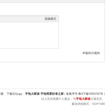
高级模式
本版积分规则
搜索
|
下载论坛app
|
手电大家谈-手电筒爱好者之家
(
备案序号:鲁ICP备05002565号
)
以上言论纯属个人观点，与
手电大家谈
立场无关。
最佳浏览模式：1920*1080