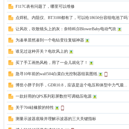
F117C表有问题了，哪里可以维修
点焊机、内阻仪、BT3100都有了，可以给18650分容组电池了吗
让风吹，吹散镜头上的灰：奈特科尔BlowerBaby电动气吹
大
为凑单居然凑到一个电钻变往复锯神器
谁见过这种开关？电吹风上的
买了手工画热风枪，用了一会儿就化了！
急寻10年前的walf504白菜白光控制器组装图纸
博世小胖子到手，GDR10.8，应该是这个电压和体型中力气最...
家
一款好用的QPS系列彩屏数控可调稳压电源
关于704硅橡胶的特性
测量示波器底噪并理解示波器的三大关键指标