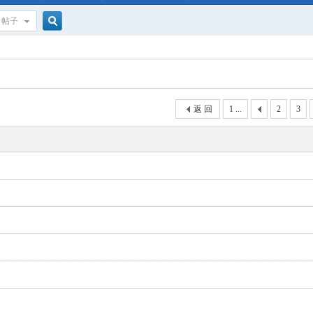
帖子
搜
索
返 回
1 ...
2
3