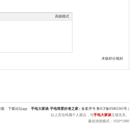
高级模式
本版积分规则
搜索
|
下载论坛app
|
手电大家谈-手电筒爱好者之家
(
备案序号:鲁ICP备05002565号
)
以上言论纯属个人观点，与
手电大家谈
立场无关。
最佳浏览模式：1920*1080