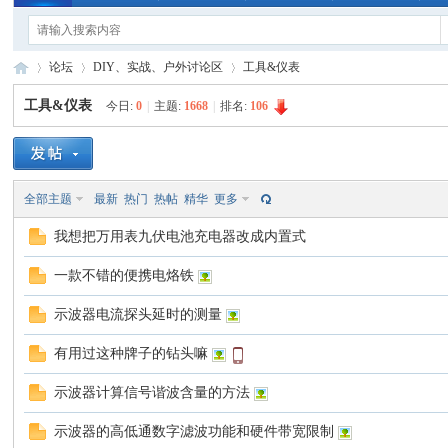
论坛
DIY、实战、户外讨论区
工具&仪表
工具&仪表
今日:
0
|
主题:
1668
|
排名:
106
手
»
›
›
全部主题
最新
热门
热帖
精华
更多
我想把万用表九伏电池充电器改成内置式
一款不错的便携电烙铁
示波器电流探头延时的测量
电
有用过这种牌子的钻头嘛
示波器计算信号谐波含量的方法
示波器的高低通数字滤波功能和硬件带宽限制