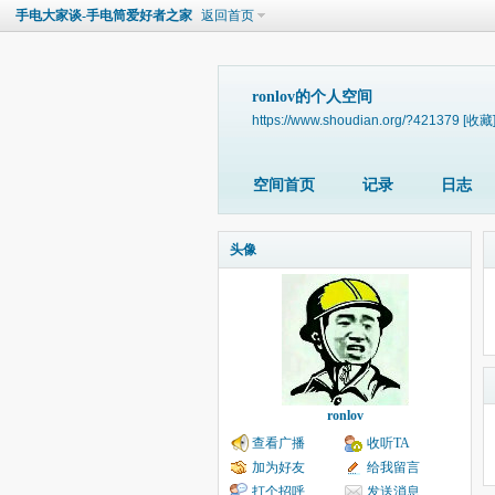
手电大家谈-手电筒爱好者之家
返回首页
ronlov的个人空间
https://www.shoudian.org/?421379
[收藏
空间首页
记录
日志
头像
ronlov
查看广播
收听TA
加为好友
给我留言
打个招呼
发送消息